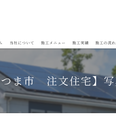
ム
当社について
施工メニュー
施工実績
施工の流
新築（注文住宅）について
新築（規格住宅）について
さつま市 注文住宅】写
リフォームについて