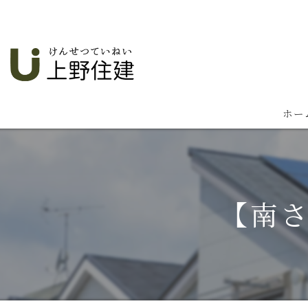
ホー
【南