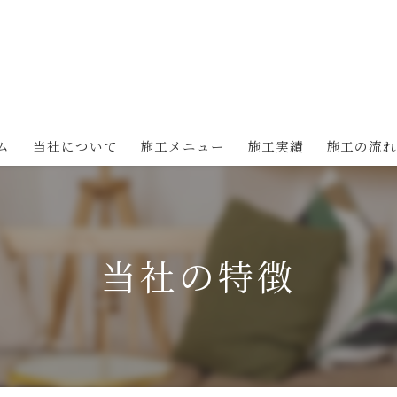
ム
当社について
施工メニュー
施工実績
施工の流
新築（注文住宅）について
新築（規格住宅）について
当社の特徴
リフォームについて