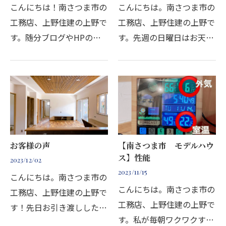
こんにちは！南さつま市の
こんにちは。南さつま市の
工務店、上野住建の上野で
工務店、上野住建の上野で
す。随分ブログやHPの更
す。先週の日曜日はお天気
新をおさぼりしてしまって
にも恵まれたポカポカ陽気
いましたが、重い腰を上
でしたが、その素敵な日に
げ、ようやくアップいたし
無事に地鎮祭を行うことが
ました。（毎回楽しみにし
できました！お施主様ご家
てくださっていた方、本
族も感無量だったので…
当…
お客様の声
【南さつま市 モデルハウ
ス】性能
2023/12/02
2023/11/15
こんにちは。南さつま市の
こんにちは。南さつま市の
工務店、上野住建の上野で
工務店、上野住建の上野で
す！先日お引き渡ししたお
す。私が毎朝ワクワクする
客様とお話しする機会があ