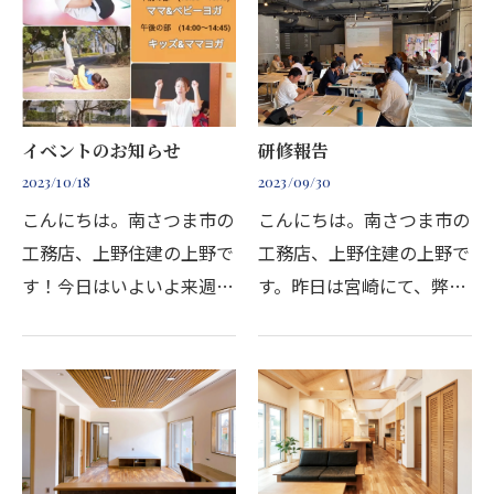
ん再生されているようで
ントはモデルハウスで開催
す！古民家がどのように生
したのですが、皆さん…
まれ変わったか、皆さんに
興味を持…
イベントのお知らせ
研修報告
2023/10/18
2023/09/30
こんにちは。南さつま市の
こんにちは。南さつま市の
工務店、上野住建の上野で
工務店、上野住建の上野で
す！今日はいよいよ来週に
す。昨日は宮崎にて、弊社
開催される親子ヨガイベン
と同じく、高気密・高断熱
トのご紹介です。せっかく
の高性能住宅を取り扱う工
のスポーツの秋！親子で楽
務店の方々と勉強会でし
しい時間を過ごしません
た。なんで弊社が高気密・
か？場所は上野住建のモ…
高断熱住宅を建てている…