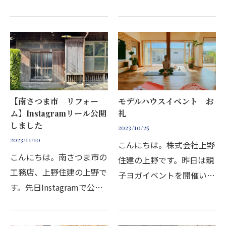
季節がやってきまし
ったのですが、お客様に
た！！！『え？！寒いの好
『お家はどうですか？困っ
きなの？』と思われた方、
ていることとかないです
そうではありません！私は
か？』とお尋ねしたとこ
極度の冷え性です！ではな
ろ…
ん…
【南さつま市 リフォー
モデルハウスイベント お
ム】Instagramリール公開
礼
しました
2023/10/25
2023/11/10
こんにちは。株式会社上野
こんにちは。南さつま市の
住建の上野です。昨日は親
工務店、上野住建の上野で
子ヨガイベントを開催いた
す。先日Instagramで公開
しました！イベントにご参
した古民家再生の
加いただいたお客様、あり
before/after動画がたくさ
がとうございました。イベ