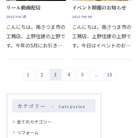
リール動画配信
イベント開催のお知らせ
2023/09/28
2023/09/19
こんにちは。南さつま市の
こんにちは。南さつま市の
工務店、上野住建の上野で
工務店、上野住建の上野で
す。今年の5月にお引き渡
す。今日はイベントのお知
ししました枕崎市の注文住
らせです！スポーツの秋と
宅のお客様に、動画配信の
いうことで、高気密・高断
可否をお伺いしたところ、
熱、そして自然素材にこだ
1
2
3
4
5
...
13
『すごく素敵な家で、動画
わった『快適な空間』でヨ
も素敵に撮っていただい…
ガをしようと計画しま…
カテゴリー
Categories
全てのカテゴリー
リフォーム